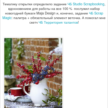
Тематику открытки определило задание
ЧБ Studio Scrapbooking
,
вдохновением для работы на все 100 % послужил набор
новогодней бумаги Maja Design и, конечно, задание
ЧБ Scrap
Magic
: палитра + обязательный элемент веточка. А помогал мне
скетч
ЧБ Территория талантов
!